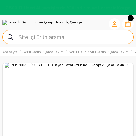
Kredi Kartına Vade Farksız +6 Taksit İmkânı
Anasayfa
Serili Kadın Pijama Takım
Serili Uzun Kollu Kadın Pijama Takım
B