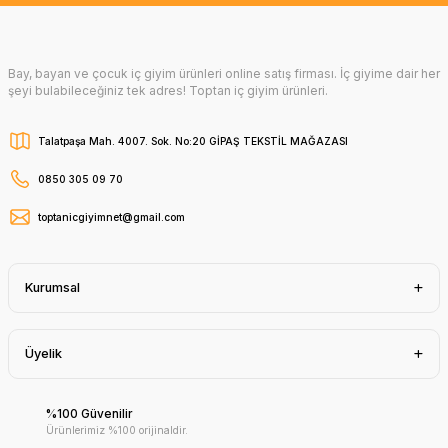
Bay, bayan ve çocuk iç giyim ürünleri online satış firması. İç giyime dair her
şeyi bulabileceğiniz tek adres! Toptan iç giyim ürünleri.
Talatpaşa Mah. 4007. Sok. No:20 GİPAŞ TEKSTİL MAĞAZASI
0850 305 09 70
toptanicgiyimnet@gmail.com
Kurumsal
Üyelik
%100 Güvenilir
Ürünlerimiz %100 orijinaldir.