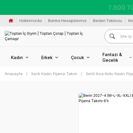
7.500 TL
Hakkımızda
Banka Hesaplarımız
Beden Tablosu
M
Fantazi &
Kadın
Erkek
Çocuk
Gecelik
Anasayfa
Serili Kadın Pijama Takım
Serili Kısa Kollu Kadın Pi