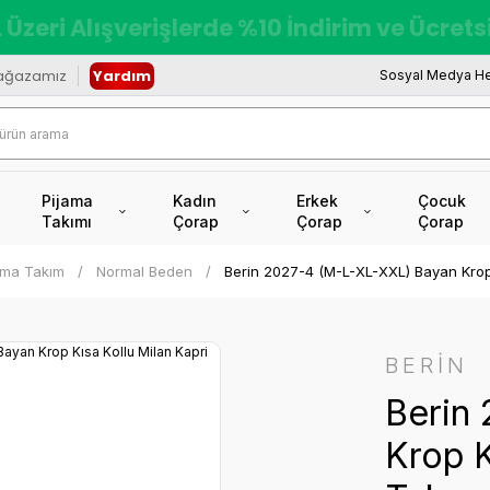
 Üzeri Alışverişlerde %10 İndirim ve Ücret
ağazamız
Yardım
Sosyal Medya He
Pijama
Kadın
Erkek
Çocuk
Takımı
Çorap
Çorap
Çorap
jama Takım
Normal Beden
Berin 2027-4 (M-L-XL-XXL) Bayan Krop K
BERİN
Berin
Krop K