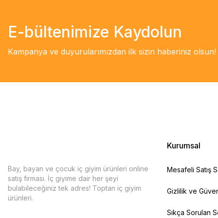
E-bültenimize Kaydolun
Kampanya ve duyurularımızdan ilk sizin haberiniz olsun!
Kurumsal
Bay, bayan ve çocuk iç giyim ürünleri online
Mesafeli Satış 
satış firması. İç giyime dair her şeyi
bulabileceğiniz tek adres! Toptan iç giyim
Gizlilik ve Güven
ürünleri.
Sıkça Sorulan S