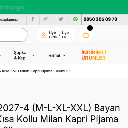
siz Kargo
0850 305 09 70
saplarımız
Üye
Üye
/
Girişi
Ol
İNDİRİMLİ
Şapka
Termal
ÜRÜNLER
& Kep
ısa Kollu Milan Kapri Pijama Takımı 6'lı
 2027-4 (M-L-XL-XXL) Bayan
ısa Kollu Milan Kapri Pijama