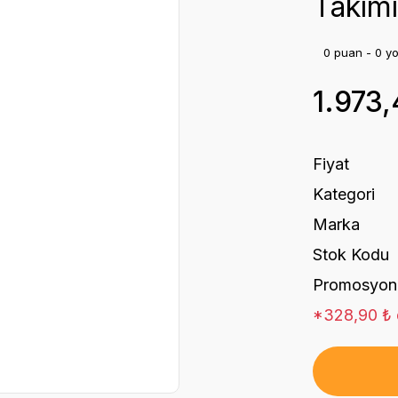
Takımı 
0 puan - 0 y
1.973
Fiyat
Kategori
Marka
Stok Kodu
Promosyon
*328,90 ₺ d