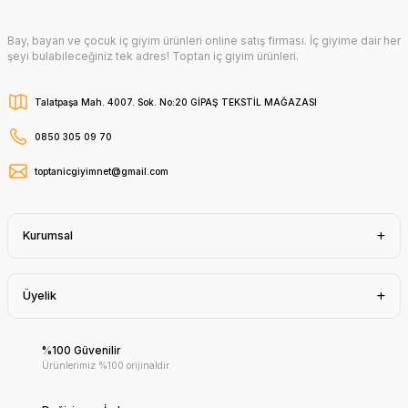
Bay, bayan ve çocuk iç giyim ürünleri online satış firması. İç giyime dair her
şeyi bulabileceğiniz tek adres! Toptan iç giyim ürünleri.
Talatpaşa Mah. 4007. Sok. No:20 GİPAŞ TEKSTİL MAĞAZASI
0850 305 09 70
toptanicgiyimnet@gmail.com
Kurumsal
Üyelik
%100 Güvenilir
Ürünlerimiz %100 orijinaldir.