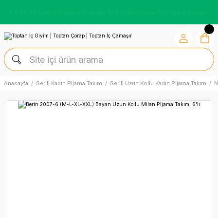
7.500 TL Üzeri Alışverişlerde %10 İndirim ve Ücretsiz Kargo
Anasayfa
Serili Kadın Pijama Takım
Serili Uzun Kollu Kadın Pijama Takım
N