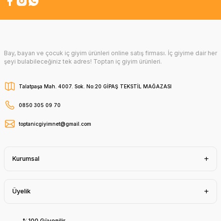
Bay, bayan ve çocuk iç giyim ürünleri online satış firması. İç giyime dair her
şeyi bulabileceğiniz tek adres! Toptan iç giyim ürünleri.
Talatpaşa Mah. 4007. Sok. No:20 GİPAŞ TEKSTİL MAĞAZASI
0850 305 09 70
toptanicgiyimnet@gmail.com
Kurumsal
Üyelik
%100 Güvenilir