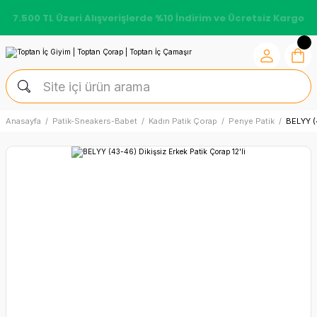
7.500 TL Üzeri Alışverişlerde %10 İndirim ve Ücretsiz Kargo
Anasayfa
Patik-Sneakers-Babet
Kadın Patik Çorap
Penye Patik
BELYY (4