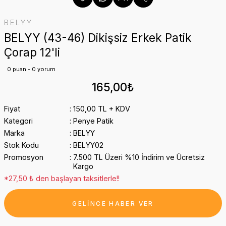
BELYY
BELYY (43-46) Dikişsiz Erkek Patik
Çorap 12'li
0 puan - 0 yorum
165,00₺
Fiyat
150,00 TL + KDV
Kategori
Penye Patik
Marka
BELYY
Stok Kodu
BELYY02
Promosyon
7.500 TL Üzeri %10 İndirim ve Ücretsiz
Kargo
*27,50 ₺ den başlayan taksitlerle!!
GELİNCE HABER VER