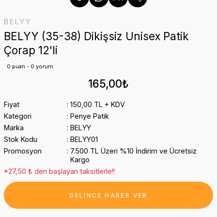
BELYY
BELYY (35-38) Dikişsiz Unisex Patik
Çorap 12'li
0 puan - 0 yorum
165,00₺
Fiyat
150,00 TL + KDV
Kategori
Penye Patik
Marka
BELYY
Stok Kodu
BELYY01
Promosyon
7.500 TL Üzeri %10 İndirim ve Ücretsiz
Kargo
*27,50 ₺ den başlayan taksitlerle!!
GELİNCE HABER VER