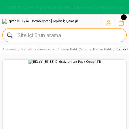
7.500 TL Üzeri Alışverişlerde %10 İndirim ve Ücretsiz Kargo
Anasayfa
Patik-Sneakers-Babet
Kadın Patik Çorap
Penye Patik
BELYY (3