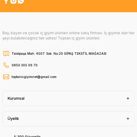
Bay, bayan ve çocuk iç giyim ürünleri online satış firması. İç giyime dair her
şeyi bulabileceğiniz tek adres! Toptan iç giyim ürünleri.
Talatpaşa Mah. 4007. Sok. No:20 GİPAŞ TEKSTİL MAĞAZASI
0850 305 09 70
toptanicgiyimnet@gmail.com
Kurumsal
Üyelik
%100 Güvenilir