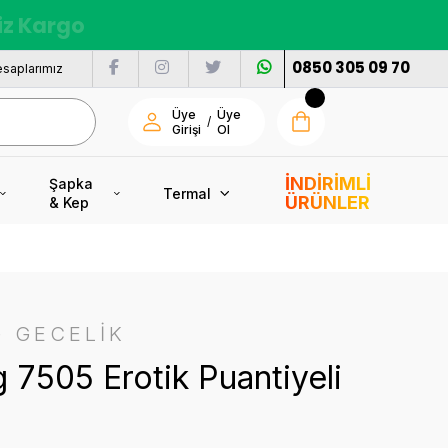
siz Kargo
0850 305 09 70
saplarımız
Üye
Üye
/
Girişi
Ol
İNDİRİMLİ
Şapka
Termal
ÜRÜNLER
& Kep
 GECELİK
 7505 Erotik Puantiyeli