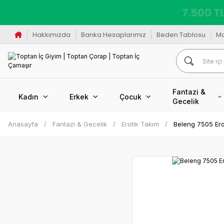
7.500 TL
Hakkımızda
Banka Hesaplarımız
Beden Tablosu
M
Fantazi &
Kadın
Erkek
Çocuk
Gecelik
Anasayfa
Fantazi & Gecelik
Erotik Takım
Beleng 7505 Erot