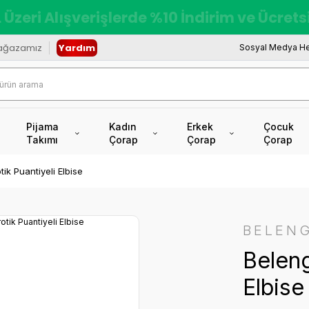
 Üzeri Alışverişlerde %10 İndirim ve Ücret
ağazamız
Yardım
Sosyal Medya He
Pijama
Kadın
Erkek
Çocuk
Takımı
Çorap
Çorap
Çorap
ik Puantiyeli Elbise
BELENG
Beleng
Elbise