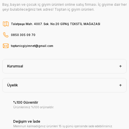
Bay, bayan ve çocuk iç giyim ürünleri online satış firması. İç giyime dair her
şeyi bulabileceğiniz tek adres! Toptan iç giyim ürünleri.
Talatpaşa Mah. 4007. Sok. No:20 GİPAŞ TEKSTİL MAĞAZASI
0850 305 09 70
toptanicgiyimnet@gmail.com
Kurumsal
Üyelik
%100 Güvenilir
Ürünlerimiz %100 orijinaldir.
Değişim ve İade
Memnun kalmadığınız ürünleri 15 iş günü içerisinde iade edebilirsiniz.