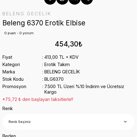
BELENG GECELİK
Beleng 6370 Erotik Elbise
0 puan - 0 yorum
454,30₺
Fiyat
413,00 TL + KDV
Kategori
Erotik Takım
Marka
BELENG GECELİK
Stok Kodu
BLG6370
Promosyon
7.500 TL Üzeri %10 İndirim ve Ücretsiz
Kargo
*75,72 ₺ den başlayan taksitlerle!!
Renk
Beden