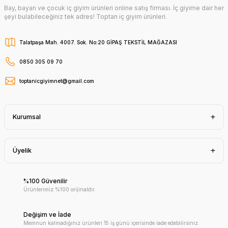
Bay, bayan ve çocuk iç giyim ürünleri online satış firması. İç giyime dair her
şeyi bulabileceğiniz tek adres! Toptan iç giyim ürünleri.
Talatpaşa Mah. 4007. Sok. No:20 GİPAŞ TEKSTİL MAĞAZASI
0850 305 09 70
toptanicgiyimnet@gmail.com
Kurumsal
Üyelik
%100 Güvenilir
Ürünlerimiz %100 orijinaldir.
Değişim ve İade
Memnun kalmadığınız ürünleri 15 iş günü içerisinde iade edebilirsiniz.