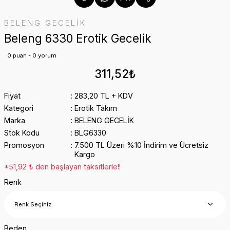
BELENG GECELİK
Beleng 6330 Erotik Gecelik
0 puan - 0 yorum
311,52₺
Fiyat
283,20 TL + KDV
Kategori
Erotik Takım
Marka
BELENG GECELİK
Stok Kodu
BLG6330
Promosyon
7.500 TL Üzeri %10 İndirim ve Ücretsiz
Kargo
*51,92 ₺ den başlayan taksitlerle!!
Renk
Beden