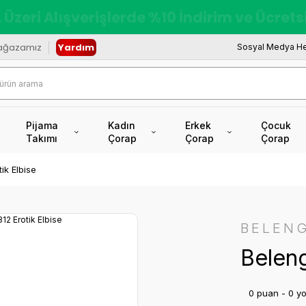
redi Kartına Vade Farksız +6 Taksit İmkâ
ağazamız
Yardım
Sosyal Medya He
Pijama
Kadın
Erkek
Çocuk
Takımı
Çorap
Çorap
Çorap
ik Elbise
BELENG
Beleng
0 puan - 0 y