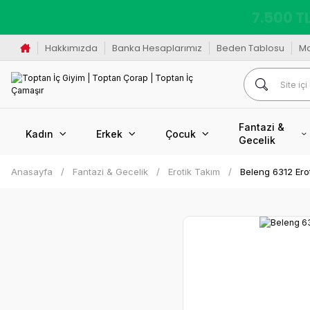
K
Hakkımızda
Banka Hesaplarımız
Beden Tablosu
M
Fantazi &
Kadın
Erkek
Çocuk
Gecelik
Anasayfa
Fantazi & Gecelik
Erotik Takım
Beleng 6312 Erot