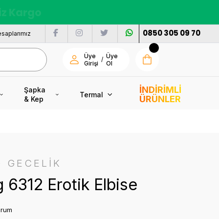
nı
0850 305 09 70
saplarımız
Üye
Üye
/
Girişi
Ol
İNDİRİMLİ
Şapka
Termal
ÜRÜNLER
& Kep
 GECELİK
 6312 Erotik Elbise
orum