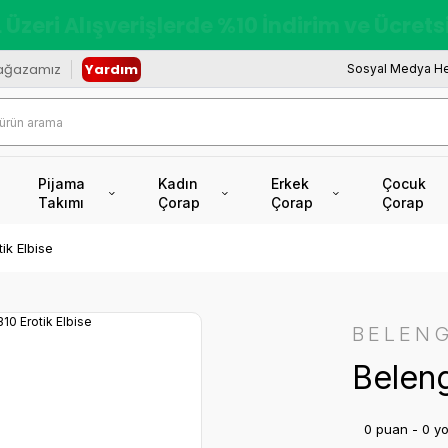
redi Kartına Vade Farksız +6 Taksit İmkâ
ağazamız
Yardım
Sosyal Medya He
Pijama
Kadın
Erkek
Çocuk
Takımı
Çorap
Çorap
Çorap
ik Elbise
BELENG
Beleng
0 puan - 0 y