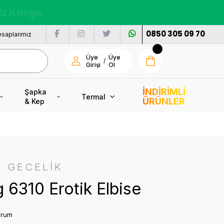
nı
0850 305 09 70
saplarımız
Üye
Üye
/
Girişi
Ol
İNDİRİMLİ
Şapka
Termal
ÜRÜNLER
& Kep
 GECELİK
 6310 Erotik Elbise
orum