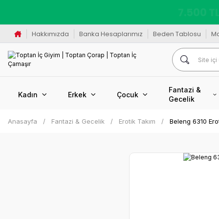
K
Hakkımızda
Banka Hesaplarımız
Beden Tablosu
M
Fantazi &
Kadın
Erkek
Çocuk
Gecelik
Anasayfa
Fantazi & Gecelik
Erotik Takım
Beleng 6310 Erot