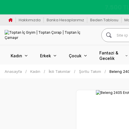
K
Hakkımızda
Banka Hesaplarımız
Beden Tablosu
M
Fantazi &
Kadın
Erkek
Çocuk
Gecelik
Anasayfa
Kadın
İkili Takımlar
Şortlu Takım
Beleng 240