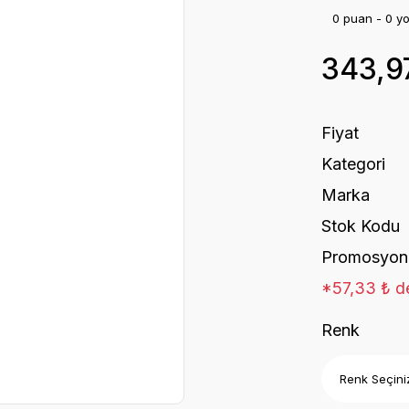
0 puan - 0 y
343,9
Fiyat
Kategori
Marka
Stok Kodu
Promosyon
*57,33 ₺ de
Renk