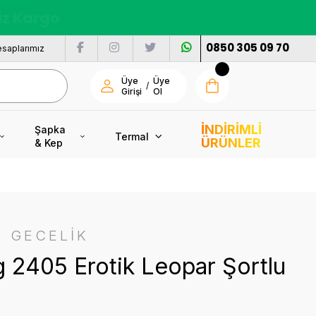
nı
0850 305 09 70
saplarımız
Üye
Üye
/
Girişi
Ol
İNDİRİMLİ
Şapka
Termal
ÜRÜNLER
& Kep
 GECELİK
 2405 Erotik Leopar Şortlu