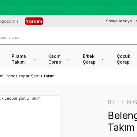
redi Kartına Vade Farksız +6 Taksit İmkâ
ağazamız
Yardım
Sosyal Medya He
Pijama
Kadın
Erkek
Çocuk
Takımı
Çorap
Çorap
Çorap
5 Erotik Leopar Şortlu Takım
BELENG
Beleng
Takım