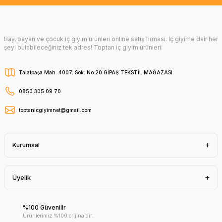
Bay, bayan ve çocuk iç giyim ürünleri online satış firması. İç giyime dair her
şeyi bulabileceğiniz tek adres! Toptan iç giyim ürünleri.
Talatpaşa Mah. 4007. Sok. No:20 GİPAŞ TEKSTİL MAĞAZASI
0850 305 09 70
toptanicgiyimnet@gmail.com
Kurumsal
Üyelik
%100 Güvenilir
Ürünlerimiz %100 orijinaldir.