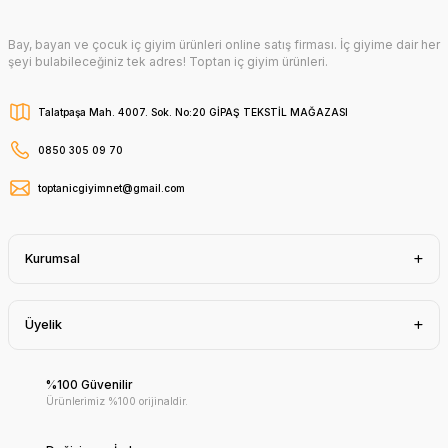
Bay, bayan ve çocuk iç giyim ürünleri online satış firması. İç giyime dair her
şeyi bulabileceğiniz tek adres! Toptan iç giyim ürünleri.
Talatpaşa Mah. 4007. Sok. No:20 GİPAŞ TEKSTİL MAĞAZASI
0850 305 09 70
toptanicgiyimnet@gmail.com
Kurumsal
Üyelik
%100 Güvenilir
Ürünlerimiz %100 orijinaldir.