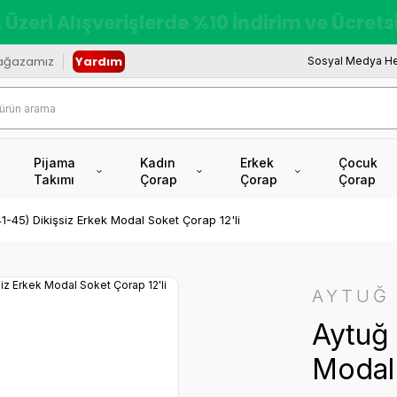
redi Kartına Vade Farksız +6 Taksit İmkâ
ağazamız
Yardım
Sosyal Medya He
Pijama
Kadın
Erkek
Çocuk
Takımı
Çorap
Çorap
Çorap
1-45) Dikişsiz Erkek Modal Soket Çorap 12'li
AYTUĞ
Aytuğ 
Modal 