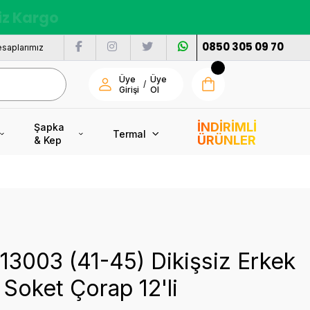
nı
0850 305 09 70
saplarımız
Üye
Üye
/
Girişi
Ol
İNDİRİMLİ
Şapka
Termal
ÜRÜNLER
& Kep
13003 (41-45) Dikişsiz Erkek
Soket Çorap 12'li