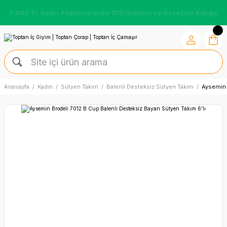
7.500 TL Üzeri Alışverişlerde %10 İndirim ve Ücretsiz Kargo
Anasayfa
Kadın
Sütyen Takım
Balenli Desteksiz Sütyen Takım
Aysemin 