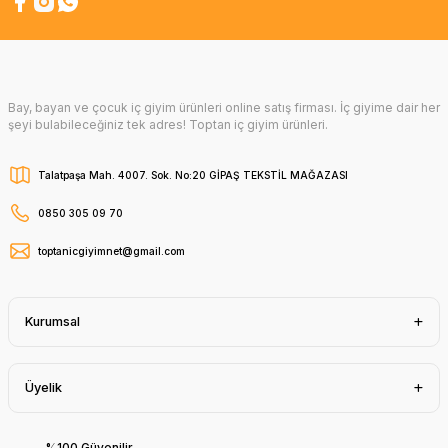
Bay, bayan ve çocuk iç giyim ürünleri online satış firması. İç giyime dair her
şeyi bulabileceğiniz tek adres! Toptan iç giyim ürünleri.
Talatpaşa Mah. 4007. Sok. No:20 GİPAŞ TEKSTİL MAĞAZASI
0850 305 09 70
toptanicgiyimnet@gmail.com
Kurumsal
Üyelik
%100 Güvenilir