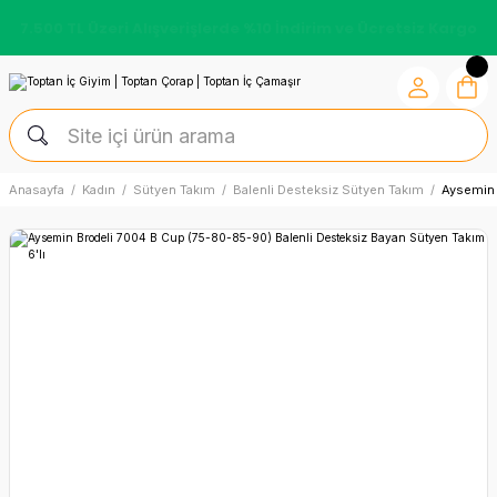
7.500 TL Üzeri Alışverişlerde %10 İndirim ve Ücretsiz Kargo
Anasayfa
Kadın
Sütyen Takım
Balenli Desteksiz Sütyen Takım
Aysemin 