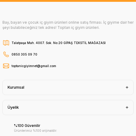
Bay, bayan ve çocuk iç giyim ürünleri online satış firması. İç giyime dair her
şeyi bulabileceğiniz tek adres! Toptan iç giyim ürünleri.
Talatpaşa Mah. 4007. Sok. No:20 GİPAŞ TEKSTİL MAĞAZASI
0850 305 09 70
toptanicgiyimnet@gmail.com
Kurumsal
Üyelik
%100 Güvenilir
Ürünlerimiz %100 orijinaldir.