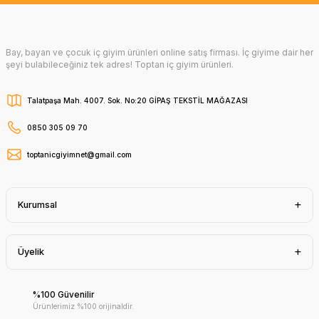
Bay, bayan ve çocuk iç giyim ürünleri online satış firması. İç giyime dair her
şeyi bulabileceğiniz tek adres! Toptan iç giyim ürünleri.
Talatpaşa Mah. 4007. Sok. No:20 GİPAŞ TEKSTİL MAĞAZASI
0850 305 09 70
toptanicgiyimnet@gmail.com
Kurumsal
Üyelik
%100 Güvenilir
Ürünlerimiz %100 orijinaldir.