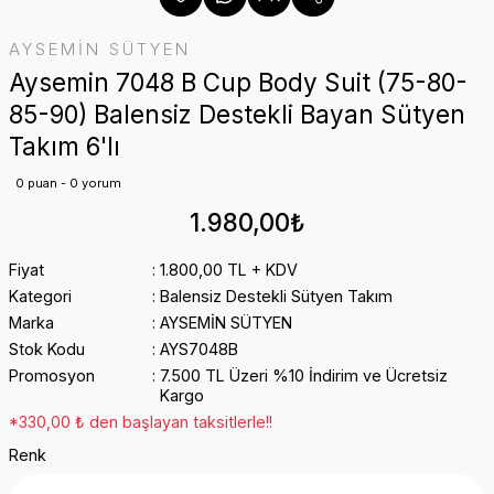
AYSEMİN SÜTYEN
Aysemin 7048 B Cup Body Suit (75-80-
85-90) Balensiz Destekli Bayan Sütyen
Takım 6'lı
0 puan - 0 yorum
1.980,00₺
Fiyat
1.800,00 TL + KDV
Kategori
Balensiz Destekli Sütyen Takım
Marka
AYSEMİN SÜTYEN
Stok Kodu
AYS7048B
Promosyon
7.500 TL Üzeri %10 İndirim ve Ücretsiz
Kargo
*330,00 ₺ den başlayan taksitlerle!!
Renk