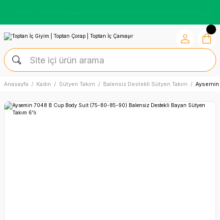
7.500 TL Üzeri Alışverişlerde %10 İndirim ve Ücretsiz Kargo
Anasayfa
Kadın
Sütyen Takım
Balensiz Destekli Sütyen Takım
Aysemin 