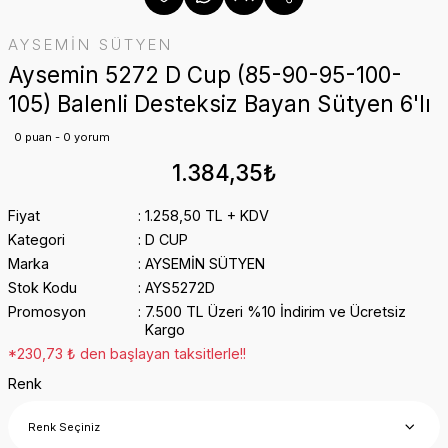
AYSEMİN SÜTYEN
Aysemin 5272 D Cup (85-90-95-100-
105) Balenli Desteksiz Bayan Sütyen 6'lı
0 puan - 0 yorum
1.384,35₺
Fiyat
1.258,50 TL + KDV
Kategori
D CUP
Marka
AYSEMİN SÜTYEN
Stok Kodu
AYS5272D
Promosyon
7.500 TL Üzeri %10 İndirim ve Ücretsiz
Kargo
*230,73 ₺ den başlayan taksitlerle!!
Renk