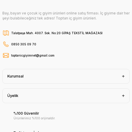
Bay, bayan ve çocuk iç giyim ürünleri online satış firması. İç giyime dair her
şeyi bulabileceğiniz tek adres! Toptan iç giyim ürünleri.
Talatpaşa Mah. 4007. Sok. No:20 GİPAŞ TEKSTİL MAĞAZASI
0850 305 09 70
toptanicgiyimnet@gmail.com
Kurumsal
Üyelik
%100 Güvenilir
Ürünlerimiz %100 orijinaldir.