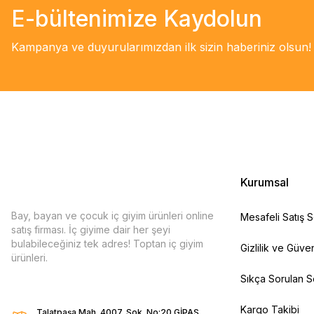
E-bültenimize Kaydolun
Kampanya ve duyurularımızdan ilk sizin haberiniz olsun!
Kurumsal
Bay, bayan ve çocuk iç giyim ürünleri online
Mesafeli Satış 
satış firması. İç giyime dair her şeyi
bulabileceğiniz tek adres! Toptan iç giyim
Gizlilik ve Güven
ürünleri.
Sıkça Sorulan S
Kargo Takibi
Talatpaşa Mah. 4007. Sok. No:20 GİPAŞ