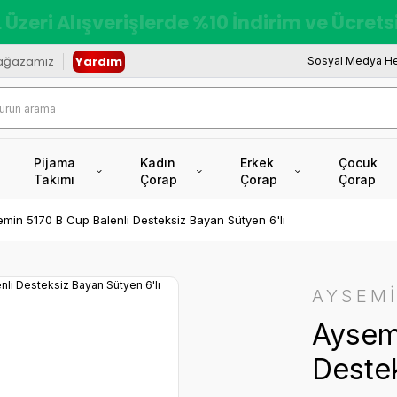
 Üzeri Alışverişlerde %10 İndirim ve Ücret
ağazamız
Yardım
Sosyal Medya He
Pijama
Kadın
Erkek
Çocuk
Takımı
Çorap
Çorap
Çorap
min 5170 B Cup Balenli Desteksiz Bayan Sütyen 6'lı
AYSEM
Aysemi
Destek