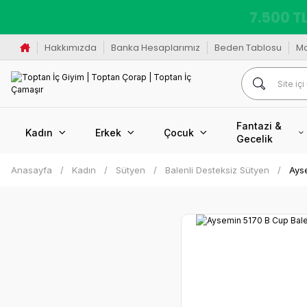
7.500 TL
Hakkımızda
Banka Hesaplarımız
Beden Tablosu
M
Fantazi &
Kadın
Erkek
Çocuk
Gecelik
Anasayfa
Kadın
Sütyen
Balenli Desteksiz Sütyen
Ayse