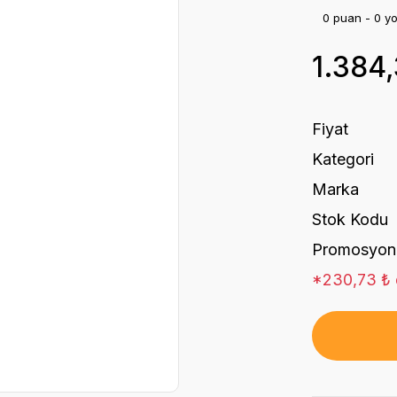
0 puan - 0 y
1.384
Fiyat
Kategori
Marka
Stok Kodu
Promosyon
*230,73 ₺ d