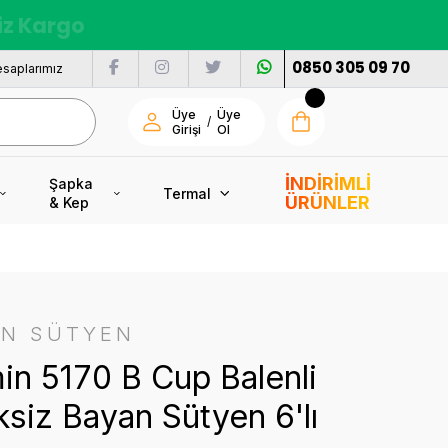
siz Kargo
0850 305 09 70
saplarımız
Üye
Üye
/
Girişi
Ol
İNDİRİMLİ
Şapka
Termal
ÜRÜNLER
& Kep
İN SÜTYEN
n 5170 B Cup Balenli
siz Bayan Sütyen 6'lı