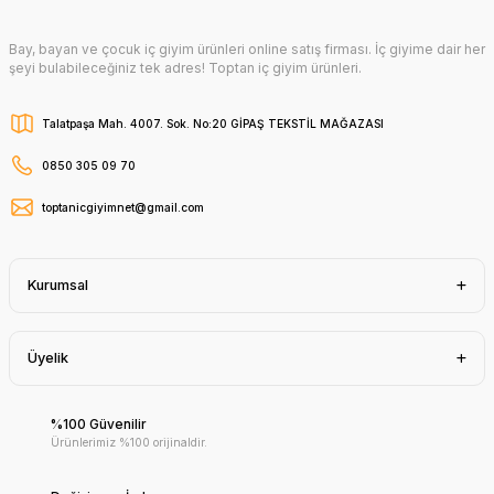
Bay, bayan ve çocuk iç giyim ürünleri online satış firması. İç giyime dair her
şeyi bulabileceğiniz tek adres! Toptan iç giyim ürünleri.
Talatpaşa Mah. 4007. Sok. No:20 GİPAŞ TEKSTİL MAĞAZASI
0850 305 09 70
toptanicgiyimnet@gmail.com
Kurumsal
Üyelik
%100 Güvenilir
Ürünlerimiz %100 orijinaldir.