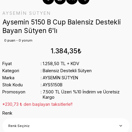
AYSEMİN SÜTYEN
Aysemin 5150 B Cup Balensiz Destekli
Bayan Sütyen 6'lı
0 puan - 0 yorum
1.384,35₺
Fiyat
1.258,50 TL + KDV
Kategori
Balensiz Destekli Sütyen
Marka
AYSEMİN SÜTYEN
Stok Kodu
AYS5150B
Promosyon
7.500 TL Üzeri %10 İndirim ve Ücretsiz
Kargo
*230,73 ₺ den başlayan taksitlerle!!
Renk