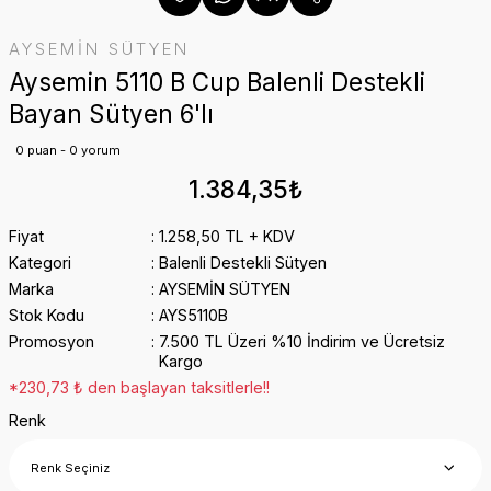
AYSEMİN SÜTYEN
Aysemin 5110 B Cup Balenli Destekli
Bayan Sütyen 6'lı
0 puan - 0 yorum
1.384,35₺
Fiyat
1.258,50 TL + KDV
Kategori
Balenli Destekli Sütyen
Marka
AYSEMİN SÜTYEN
Stok Kodu
AYS5110B
Promosyon
7.500 TL Üzeri %10 İndirim ve Ücretsiz
Kargo
*230,73 ₺ den başlayan taksitlerle!!
Renk