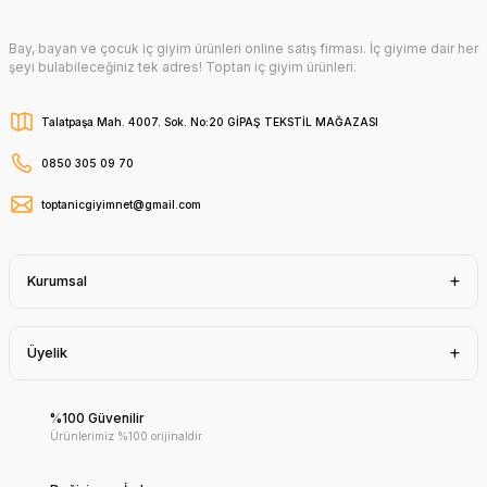
Bay, bayan ve çocuk iç giyim ürünleri online satış firması. İç giyime dair her
şeyi bulabileceğiniz tek adres! Toptan iç giyim ürünleri.
Talatpaşa Mah. 4007. Sok. No:20 GİPAŞ TEKSTİL MAĞAZASI
0850 305 09 70
toptanicgiyimnet@gmail.com
Kurumsal
Üyelik
%100 Güvenilir
Ürünlerimiz %100 orijinaldir.