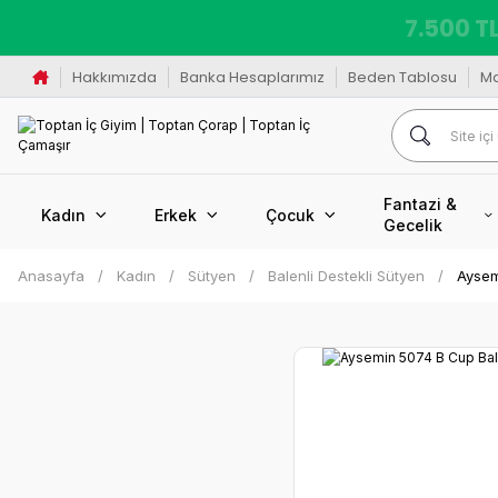
7.500 TL
Hakkımızda
Banka Hesaplarımız
Beden Tablosu
M
Fantazi &
Kadın
Erkek
Çocuk
Gecelik
Anasayfa
Kadın
Sütyen
Balenli Destekli Sütyen
Aysem