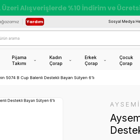
 Üzeri Alışverişlerde %10 İndirim ve Ücret
ağazamız
Yardım
Sosyal Medya He
Pijama
Kadın
Erkek
Çocuk
Takımı
Çorap
Çorap
Çorap
in 5074 B Cup Balenli Destekli Bayan Sütyen 6'lı
AYSEM
Aysem
Destek