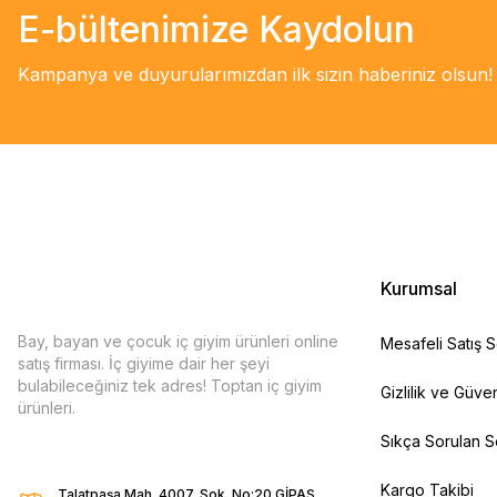
E-bültenimize Kaydolun
Kampanya ve duyurularımızdan ilk sizin haberiniz olsun!
Kurumsal
Bay, bayan ve çocuk iç giyim ürünleri online
Mesafeli Satış 
satış firması. İç giyime dair her şeyi
bulabileceğiniz tek adres! Toptan iç giyim
Gizlilik ve Güven
ürünleri.
Sıkça Sorulan S
Kargo Takibi
Talatpaşa Mah. 4007. Sok. No:20 GİPAŞ