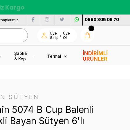
siz Kargo
0850 305 09 70
saplarımız
Üye
Üye
/
Girişi
Ol
İNDİRİMLİ
Şapka
Termal
ÜRÜNLER
& Kep
İN SÜTYEN
in 5074 B Cup Balenli
li Bayan Sütyen 6'lı