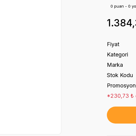
0 puan - 0 y
1.384
Fiyat
Kategori
Marka
Stok Kodu
Promosyon
*230,73 ₺ d