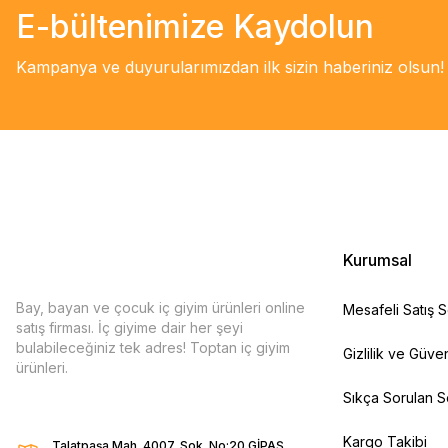
E-bültenimize Kaydolun
Kampanya ve duyurularımızdan ilk sizin haberiniz olsun!
Kurumsal
Bay, bayan ve çocuk iç giyim ürünleri online
Mesafeli Satış 
satış firması. İç giyime dair her şeyi
bulabileceğiniz tek adres! Toptan iç giyim
Gizlilik ve Güven
ürünleri.
Sıkça Sorulan S
Kargo Takibi
Talatpaşa Mah. 4007. Sok. No:20 GİPAŞ