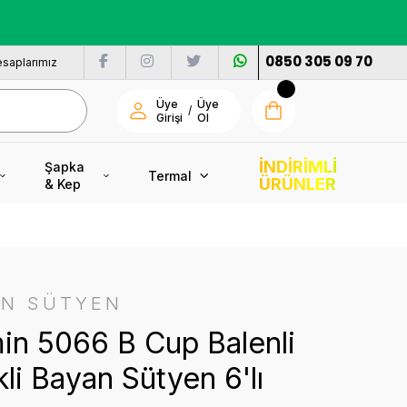
nı
0850 305 09 70
saplarımız
Üye
Üye
/
Girişi
Ol
İNDİRİMLİ
Şapka
Termal
ÜRÜNLER
& Kep
İN SÜTYEN
in 5066 B Cup Balenli
li Bayan Sütyen 6'lı