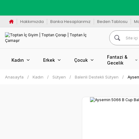
K
Hakkımızda
Banka Hesaplarımız
Beden Tablosu
M
Fantazi &
Kadın
Erkek
Çocuk
Gecelik
Anasayfa
Kadın
Sütyen
Balenli Destekli Sütyen
Aysem