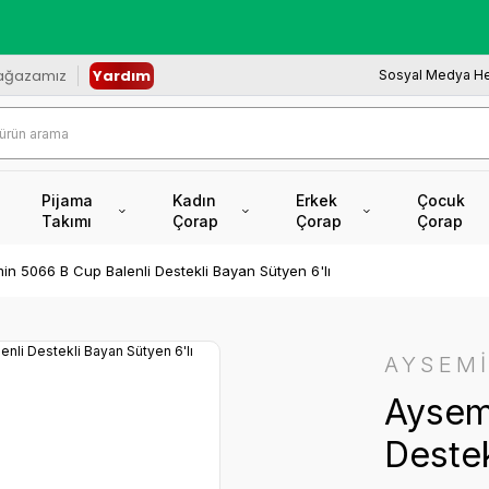
redi Kartına Vade Farksız +6 Taksit İmkâ
ağazamız
Yardım
Sosyal Medya He
Pijama
Kadın
Erkek
Çocuk
Takımı
Çorap
Çorap
Çorap
in 5066 B Cup Balenli Destekli Bayan Sütyen 6'lı
AYSEM
Aysem
Destek