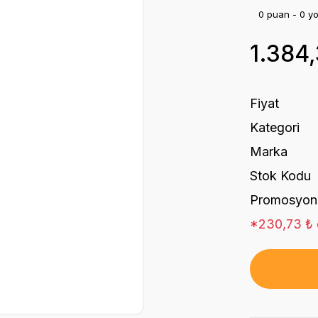
0 puan - 0 y
1.384
Fiyat
Kategori
Marka
Stok Kodu
Promosyon
*230,73 ₺ d