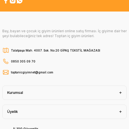
Bay, bayan ve çocuk iç giyim ürünleri online satış firması. İç giyime dair her
şeyi bulabileceğiniz tek adres! Toptan iç giyim ürünleri.
Talatpaşa Mah. 4007. Sok. No:20 GİPAŞ TEKSTİL MAĞAZASI
0850 305 09 70
toptanicgiyimnet@gmail.com
Kurumsal
Üyelik
%100 Güvenilir