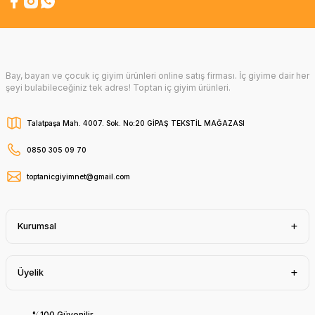
Bay, bayan ve çocuk iç giyim ürünleri online satış firması. İç giyime dair her
şeyi bulabileceğiniz tek adres! Toptan iç giyim ürünleri.
Talatpaşa Mah. 4007. Sok. No:20 GİPAŞ TEKSTİL MAĞAZASI
0850 305 09 70
toptanicgiyimnet@gmail.com
Kurumsal
Üyelik
%100 Güvenilir