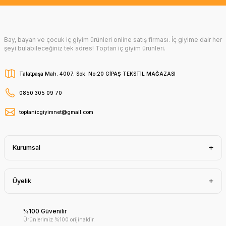
Bay, bayan ve çocuk iç giyim ürünleri online satış firması. İç giyime dair her
şeyi bulabileceğiniz tek adres! Toptan iç giyim ürünleri.
Talatpaşa Mah. 4007. Sok. No:20 GİPAŞ TEKSTİL MAĞAZASI
0850 305 09 70
toptanicgiyimnet@gmail.com
Kurumsal
Üyelik
%100 Güvenilir
Ürünlerimiz %100 orijinaldir.