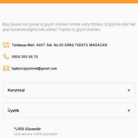
Bay, bayan ve çocuk iç giyim ürünleri online satış firması. İç giyime dair her
şeyi bulabileceğiniz tek adres! Toptan iç giyim ürünleri.
Talatpaşa Mah. 4007. Sok. No:20 GİPAŞ TEKSTİL MAĞAZASI
0850 305 09 70
toptanicgiyimnet@gmail.com
Kurumsal
Üyelik
%100 Güvenilir
Ürünlerimiz %100 orijinaldir.