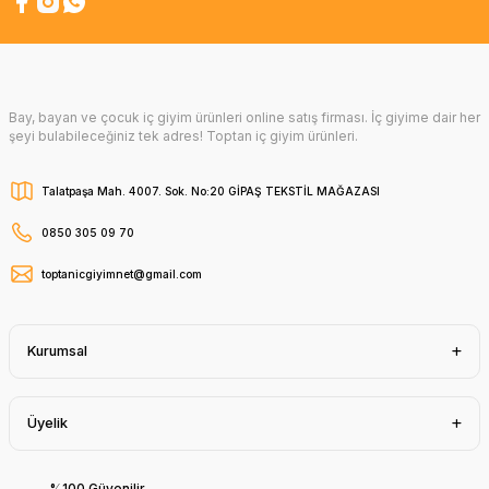
Bay, bayan ve çocuk iç giyim ürünleri online satış firması. İç giyime dair her
şeyi bulabileceğiniz tek adres! Toptan iç giyim ürünleri.
Talatpaşa Mah. 4007. Sok. No:20 GİPAŞ TEKSTİL MAĞAZASI
0850 305 09 70
toptanicgiyimnet@gmail.com
Kurumsal
Üyelik
%100 Güvenilir